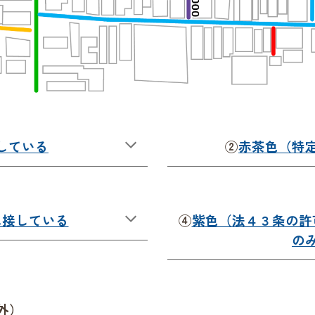
している
②
赤茶色（特
に接している
④
紫色（法４３条の許
の
外）