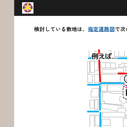
Sk
検討している敷地は、
指定道路図
で次