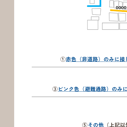
①
赤色（非道路）のみに接
③
ピンク色（避難通路）のみ
⑤
その他
（上記以